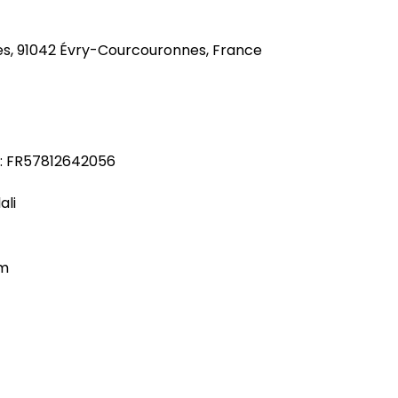
es, 91042 Évry-Courcouronnes, France
: FR57812642056
ali
om